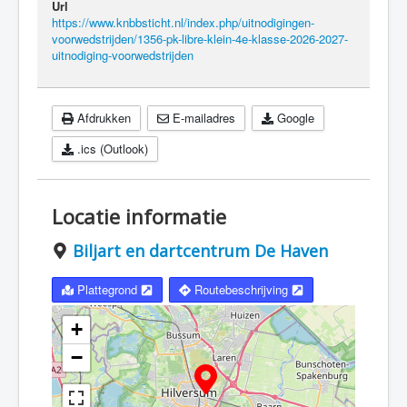
Url
https://www.knbbsticht.nl/index.php/uitnodigingen-
voorwedstrijden/1356-pk-libre-klein-4e-klasse-2026-2027-
uitnodiging-voorwedstrijden
Afdrukken
E-mailadres
Google
.ics (Outlook)
Locatie informatie
Biljart en dartcentrum De Haven
Plattegrond
Routebeschrijving
+
−