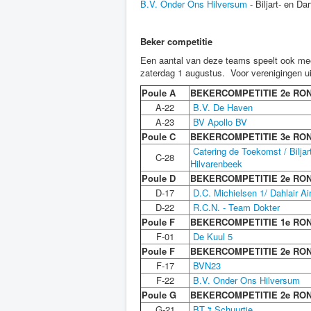
B.V. Onder Ons Hilversum
- Biljart- en D
Beker competitie
Een aantal van deze teams speelt ook me
zaterdag 1 augustus. Voor verenigingen uit
Poule A
BEKERCOMPETITIE 2e RO
A-22
B.V. De Haven
A-23
BV Apollo
BV
Poule C
BEKERCOMPETITIE 3e RO
Catering de Toekomst / Bilja
C-28
Hilvarenbeek
Poule D
BEKERCOMPETITIE 2e RO
D-17
D.C. Michielsen 1/ Dahlair Ai
D-22
R.C.N. - Team Dokter
Poule F
BEKERCOMPETITIE 1e RO
F-01
De Kuul 5
Poule F
BEKERCOMPETITIE 2e RO
F-17
BVN23
F-22
B.V. Onder Ons Hilversum
Poule G
BEKERCOMPETITIE 2e RO
G-21
BT 't Schuurtje