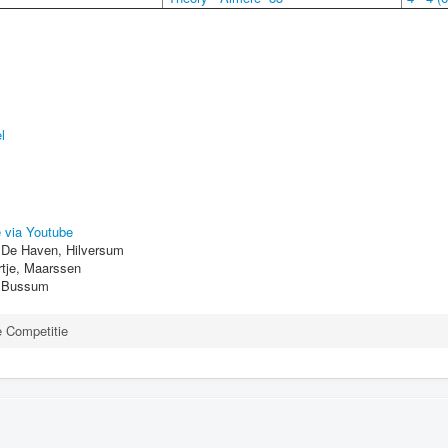
l
e via Youtube
m De Haven, Hilversum
rtje, Maarssen
 Bussum
e Competitie