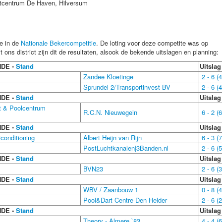
artcentrum De Haven, Hilversum
e in de
Nationale Bekercompetitie
. De loting voor deze competite was op
 ons district zijn dit de resultaten, alsook de bekende uitslagen en planning:
NDE -
Stand
Uitslag
Zandee Kloetinge
2 - 6 (4
Sprundel 2/Transportinvest BV
2 - 6 (4
NDE -
Stand
Uitslag
rt & Poolcentrum
R.C.N. Nieuwegein
6 - 2 (6
NDE -
Stand
Uitslag
rconditioning
Albert Heijn van Rijn
6 - 3 (7
PostLuchtkanalen|3Banden.nl
2 - 6 (5
NDE -
Stand
Uitslag
BVN23
2 - 6 (3
NDE -
Stand
Uitslag
WBV / Zaanbouw 1
0 - 8 (4
Pool&Dart Centre Den Helder
2 - 6 (2
NDE -
Stand
Uitslag
Theory - Almere `83
4 - 4 (6