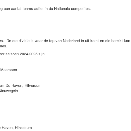
og een aantal teams actief in de Nationale competites.
es. De ere-divisie is waar de top van Nederland in uit komt en die bereikt kan
sies..
or seizoen 2024-2025 zijn:
, Maarssen
trum De Haven, Hilversum
Nieuwegein
De Haven, Hilversum