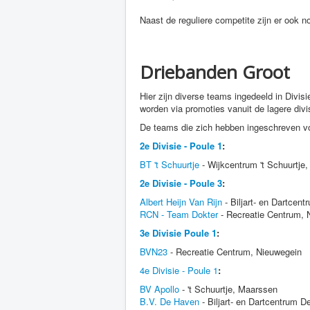
Naast de reguliere competite zijn er ook n
Driebanden Groot
Hier zijn diverse teams ingedeeld in Divisi
worden via promoties vanuit de lagere divi
De teams die zich hebben ingeschreven vo
2e Divisie - Poule 1
:
BT 't Schuurtje
- Wijkcentrum 't Schuurtje
2e Divisie - Poule 3
:
Albert Heijn Van Rijn
- Biljart- en Dartcen
RCN - Team Dokter
- Recreatie Centrum, 
3e Divisie Poule 1
:
BVN23
- Recreatie Centrum, Nieuwegein
4e Divisie - Poule 1
:
BV Apollo
- 't Schuurtje, Maarssen
B.V. De Haven
- Biljart- en Dartcentrum 