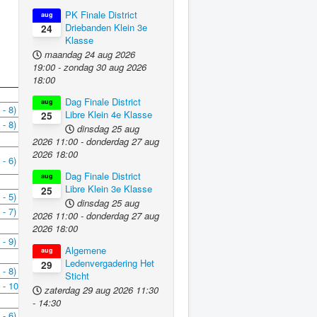
PK Finale District
aug
Driebanden Klein 3e
24
Klasse
maandag 24 aug 2026
19:00
-
zondag 30 aug 2026
18:00
Dag Finale District
aug
 - 8)
Libre Klein 4e Klasse
25
 - 8)
dinsdag 25 aug
2026
11:00
-
donderdag 27 aug
2026
18:00
 - 6)
Dag Finale District
aug
Libre Klein 3e Klasse
25
 - 5)
dinsdag 25 aug
 - 7)
2026
11:00
-
donderdag 27 aug
2026
18:00
 - 9)
Algemene
aug
Ledenvergadering Het
29
 - 8)
Sticht
 - 10)
zaterdag 29 aug 2026
11:30
-
14:30
 - 6)