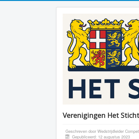
Verenigingen Het Stich
Geschreven door
Wedstrijdleider Competi
Gepubliceerd: 12 augustus 2023