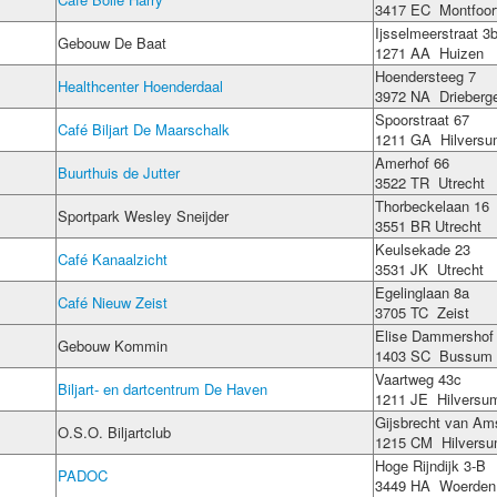
3417 EC Montfoo
Ijsselmeerstraat 3
Gebouw De Baat
1271 AA Huizen
Hoendersteeg 7
Healthcenter Hoenderdaal
3972 NA Drieberge
Spoorstraat 67
Café Biljart De Maarschalk
1211 GA Hilvers
Amerhof 66
Buurthuis de Jutter
3522 TR Utrecht
Thorbeckelaan 16
Sportpark Wesley Sneijder
3551 BR Utrecht
Keulsekade 23
Café Kanaalzicht
3531 JK Utrecht
Egelinglaan 8a
Café Nieuw Zeist
3705 TC Zeist
Elise Dammershof
Gebouw Kommin
1403 SC Bussum
Vaartweg 43c
Biljart- en dartcentrum De Haven
1211 JE Hilversu
Gijsbrecht van Ams
O.S.O. Biljartclub
1215 CM Hilvers
Hoge Rijndijk 3-B
PADOC
3449 HA Woerden