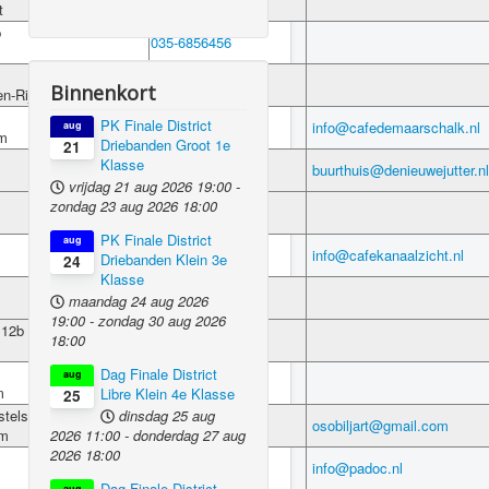
rt
b
035-6856456
0343-529333
Binnenkort
n-Rijsenburg
PK Finale District
035-6219853
info@cafedemaarschalk.nl
aug
um
Driebanden Groot 1e
21
Klasse
030-2883190
buurthuis@denieuwejutter.nl
vrijdag 21 aug 2026
19:00
-
zondag 23 aug 2026
18:00
030-2443346
PK Finale District
aug
030-2930066
info@cafekanaalzicht.nl
Driebanden Klein 3e
24
Klasse
030-6958129
maandag 24 aug 2026
19:00
-
zondag 30 aug 2026
 12b
035-6919940
18:00
Dag Finale District
aug
035-6234481
m
Libre Klein 4e Klasse
25
telstraat 299
dinsdag 25 aug
035-5446882
osobiljart@gmail.com
um
2026
11:00
-
donderdag 27 aug
2026
18:00
0348-417118
info@padoc.nl
Dag Finale District
aug