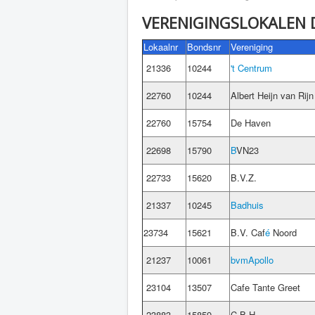
VERENIGINGSLOKALEN D
Lokaalnr
Bondsnr
Vereniging
21336
10244
't Centrum
22760
10244
Albert Heijn van Rijn
22760
15754
De Haven
22698
15790
B
VN23
22733
15620
B.V.Z.
21337
10245
Badhuis
23734
15621
B.V. Caf
é
Noord
21237
10061
bvmApollo
23104
13507
Cafe Tante Greet
23883
15859
C.B.H.