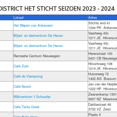
ISTRICT HET STICHT SEIZOEN 2023 - 2024
Lokaal
Adres
Stichts end 41
Het Wapen van Ankeveen
1244 PK Ankevee
Vaartweg 43c
Biljart- en dartcentrum De Haven
1211 JE Hilversu
Vaartweg 43c
Biljart- en dartcentrum De Haven
1211 JE Hilversu
Herenstraat 100
Recreatie Centrum Nieuwegein
3431 CB Nieuwege
Hilvertsweg 108
Café Zuid
1214 JK Hilversu
Huizerweg 72
Café de Viersprong
1402 AG Bussum
Jan van der Heijde
Café Noord
1222 HP Hilversu
Zwanenkamp 1301
Wijkcentrum 't Schuurtje
3607 NZ Maarsse
Dahliastraat 49
Cafe Tante Greet
3702 VZ Zeist
Plaats 5
Cafe Bolle Harry