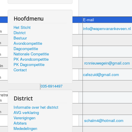
Hoofdmenu
Telefoon
E-mail
Het Sticht
035-2086170
info@wapenvanankeveen.nl
n
District
Bestuur
035-6234481
m
Avondcompetitie
Dagcompetitie
035-6234481
Nationale Competitie
m
PK Avondcompetitie
06-48732111
rcnnieuwegein@gmail.com
PK Dagcompetitie
in
Contact
035-6243291
cafezuid@gmail.com
m
035-6914497
nstraat 9
06-50205272
District
m
Informatie over het district
0346-566600
n
AVG verklaring
Verenigingen
030-6916354
schalm4@hotmail.com
Arbiters
Mededelingen
06-21267383