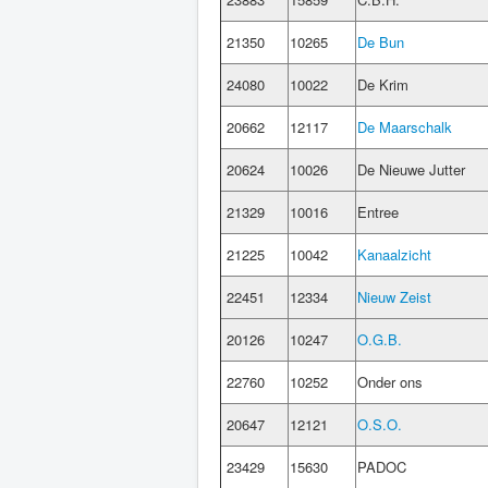
21350
10265
De Bun
24080
10022
De Krim
20662
12117
De Maarschalk
20624
10026
De Nieuwe Jutter
21329
10016
Entree
21225
10042
Kanaalzicht
22451
12334
Nieuw Zeist
20126
10247
O.G.B.
22760
10252
Onder ons
20647
12121
O.S.O.
23429
15630
PADOC