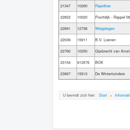
21347
10260
Rapiditas
22832
10020
Poortdijk - Rappel´0
22691
12758
Welgelegen
22039
15911
B.V. Loenen
22760
10250
Gijsbrecht van Amst
23154
913576
BOK
23667
15913
De Wintertuinders
U bevindt zich hier:
Start
Informati