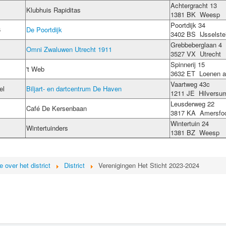
Achtergracht 13
Klubhuis Rapiditas
1381 BK Weesp
Poortdijk 34
6
De Poortdijk
3402 BS IJsselste
Grebbeberglaan 4
Omni Zwaluwen Utrecht 1911
3527 VX Utrecht
Spinnerij 15
't Web
3632 ET Loenen a
Vaartweg 43c
el
Biljart- en dartcentrum De Haven
1211 JE Hilversu
Leusderweg 22
Café De Kersenbaan
3817 KA Amersfoo
Wintertuin 24
Wintertuinders
1381 BZ Weesp
e over het district
District
Verenigingen Het Sticht 2023-2024