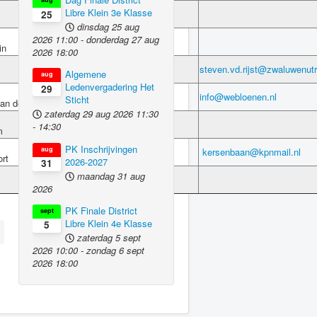
Libre Klein 3e Klasse
0294-416893
25
dinsdag 25 aug
2026
11:00
-
donderdag 27 aug
030-6882838
in
2026
18:00
030-2935833
steven.vd.rijst@zwaluwenutr
Algemene
aug
Ledenvergadering Het
29
info@webloenen.nl
Sticht
an de vecht
zaterdag 29 aug 2026
11:30
035-6234481
-
14:30
m
PK Inschrijvingen
aug
033-4480038
kersenbaan@kpnmail.nl
rt
2026-2027
31
maandag 31 aug
0294-481208
2026
PK Finale District
sept
Libre Klein 4e Klasse
5
zaterdag 5 sept
2026
10:00
-
zondag 6 sept
2026
18:00