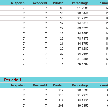
Te spelen
Gespeeld
Punten
Percentage
Te ma
7
7
36
91.7288
1
7
7
35
90.3448
1
7
7
33
91.2121
1
7
7
32
94.6817
1
7
7
22
89.4326
1
7
7
22
84.7552
1
7
7
22
78.7375
1
7
7
21
84.8753
1
7
7
20
87.1287
1
7
7
20
86.0684
1
7
7
16
81.9305
1
7
7
15
75.6780
1
Periode 1
Te spelen
Gespeeld
Punten
Percentage
Te ma
7
7
219
90.3597
7
7
213
91.2977
7
7
211
88.7120
7
7
208
89.9857