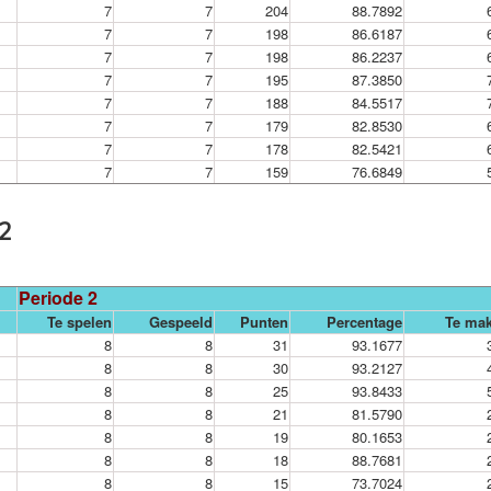
7
7
204
88.7892
7
7
198
86.6187
7
7
198
86.2237
7
7
195
87.3850
7
7
188
84.5517
7
7
179
82.8530
7
7
178
82.5421
7
7
159
76.6849
 2
Periode 2
Te spelen
Gespeeld
Punten
Percentage
Te ma
8
8
31
93.1677
8
8
30
93.2127
8
8
25
93.8433
8
8
21
81.5790
8
8
19
80.1653
8
8
18
88.7681
8
8
15
73.7024