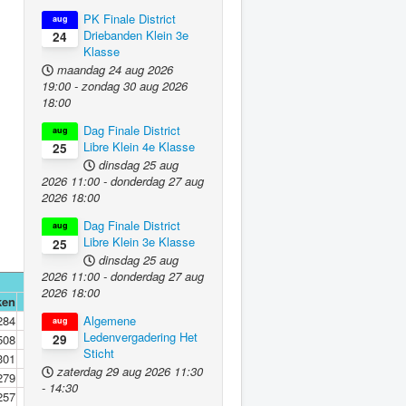
PK Finale District
aug
Driebanden Klein 3e
24
Klasse
maandag 24 aug 2026
19:00
-
zondag 30 aug 2026
18:00
Dag Finale District
aug
Libre Klein 4e Klasse
25
dinsdag 25 aug
2026
11:00
-
donderdag 27 aug
2026
18:00
Dag Finale District
aug
Libre Klein 3e Klasse
25
dinsdag 25 aug
2026
11:00
-
donderdag 27 aug
2026
18:00
ken
Gemaakt
284
265
Algemene
aug
Ledenvergadering Het
508
464
29
Sticht
301
255
zaterdag 29 aug 2026
11:30
279
230
-
14:30
257
227