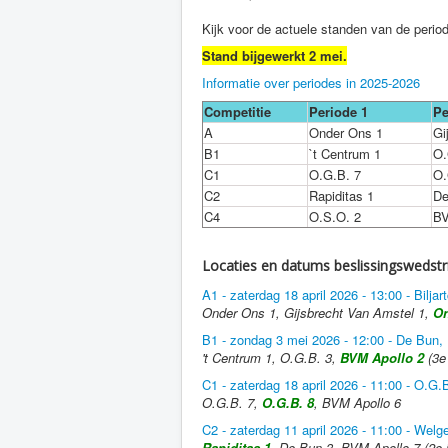
Kijk voor de actuele standen van de period
Stand bijgewerkt 2 mei.
Informatie over periodes in 2025-2026
Competitie
Periode 1
Pe
A
Onder Ons 1
Gi
B1
`t Centrum 1
O.
C1
O.G.B. 7
O.
C2
Rapiditas 1
De
C4
O.S.O. 2
BV
Locaties en datums beslissingswedst
A1 - zaterdag 18 april 2026 - 13:00 - Bilj
Onder Ons 1, Gijsbrecht Van Amstel 1,
On
B1 - zondag 3 mei 2026 - 12:00 - De Bun,
't Centrum 1, O.G.B. 3,
BVM Apollo 2
(3e 
C1 - zaterdag 18 april 2026 - 11:00 - O.G
O.G.B. 7,
O.G.B. 8
, BVM Apollo 6
C2 - zaterdag 11 april 2026 - 11:00 - Welg
Rapiditas 1
, De Bun 3, BVM Apollo 7 (2e i