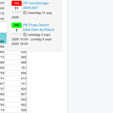
533
420
PK Inschrijvingen
aug
2026-2027
448
391
31
maandag 31 aug
279
203
2026
242
179
PK Finale District
sept
Libre Klein 4e Klasse
5
zaterdag 5 sept
2026
10:00
-
zondag 6 sept
ken
Gemaakt
2026
18:00
986
922
964
896
715
665
089
988
929
791
759
666
741
614
837
741
737
622
959
807
044
945
783
662
716
599