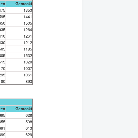
ken
Gemaakt
475
1353
595
1441
650
1505
335
1264
410
1261
430
1212
505
1185
805
1532
515
1320
170
1007
295
1061
180
893
ken
Gemaakt
695
628
655
598
691
613
699
629