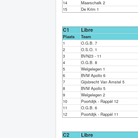
14
Maarschalk 2
15
De Krim 1
C1
Libre
Plaats
Team
1
O.G.B. 7
2
O.S.O. 1
3
BVN23 - 11
4
O.G.B. 8
5
Welgelegen 1
6
BVM Apollo 6
7
Gijsbrecht Van Amstel 5
8
BVM Apollo 5
9
Welgelegen 2
10
Poortdijk - Rappèl 12
11
O.G.B. 6
12
Poortdijk - Rappèl 11
C2
Libre