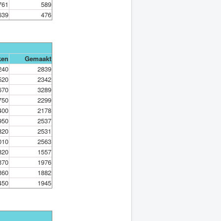
761
589
639
476
ken
Gemaakt
240
2839
520
2342
670
3289
750
2299
400
2178
950
2537
820
2531
010
2563
820
1557
370
1976
360
1882
450
1945