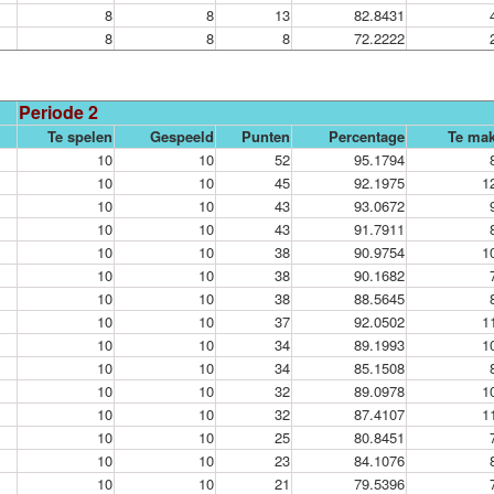
8
8
13
82.8431
8
8
8
72.2222
Periode 2
Te spelen
Gespeeld
Punten
Percentage
Te ma
10
10
52
95.1794
10
10
45
92.1975
1
10
10
43
93.0672
10
10
43
91.7911
10
10
38
90.9754
1
10
10
38
90.1682
10
10
38
88.5645
10
10
37
92.0502
1
10
10
34
89.1993
1
10
10
34
85.1508
10
10
32
89.0978
1
10
10
32
87.4107
1
10
10
25
80.8451
10
10
23
84.1076
10
10
21
79.5396