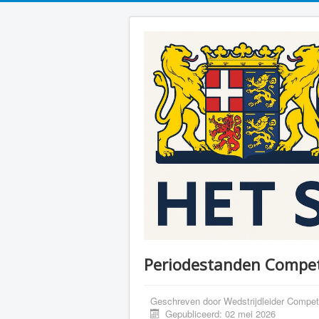
Periodestanden Compet
Geschreven door
Wedstrijdleider Competi
Gepubliceerd: 02 mei 2026