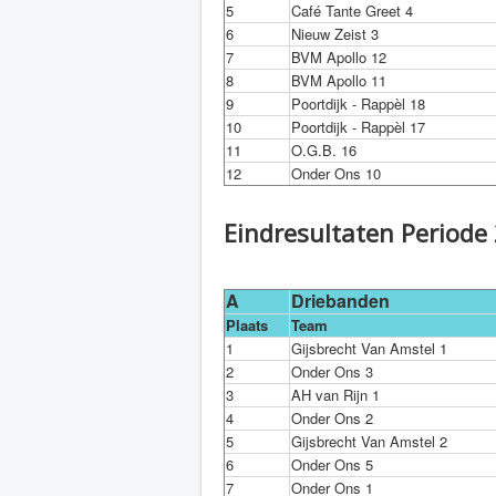
5
Café Tante Greet 4
6
Nieuw Zeist 3
7
BVM Apollo 12
8
BVM Apollo 11
9
Poortdijk - Rappèl 18
10
Poortdijk - Rappèl 17
11
O.G.B. 16
12
Onder Ons 10
Eindresultaten Periode
A
Driebanden
Plaats
Team
1
Gijsbrecht Van Amstel 1
2
Onder Ons 3
3
AH van Rijn 1
4
Onder Ons 2
5
Gijsbrecht Van Amstel 2
6
Onder Ons 5
7
Onder Ons 1