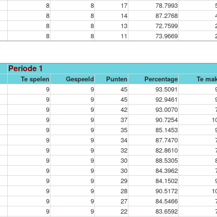
8
8
17
78.7993
8
8
14
87.2768
8
8
13
72.7599
8
8
11
73.9669
Periode 1
Te spelen
Gespeeld
Punten
Percentage
Te ma
9
9
45
93.5091
9
9
45
92.9461
9
9
42
93.0070
9
9
37
90.7254
1
9
9
35
85.1453
9
9
34
87.7470
9
9
32
82.8610
9
9
30
88.5305
9
9
30
84.3962
9
9
29
84.1502
9
9
28
90.5172
1
9
9
27
84.5466
9
9
22
83.6592