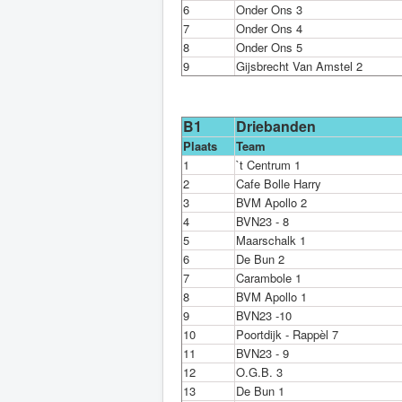
6
Onder Ons 3
7
Onder Ons 4
8
Onder Ons 5
9
Gijsbrecht Van Amstel 2
B1
Driebanden
Plaats
Team
1
`t Centrum 1
2
Cafe Bolle Harry
3
BVM Apollo 2
4
BVN23 - 8
5
Maarschalk 1
6
De Bun 2
7
Carambole 1
8
BVM Apollo 1
9
BVN23 -10
10
Poortdijk - Rappèl 7
11
BVN23 - 9
12
O.G.B. 3
13
De Bun 1