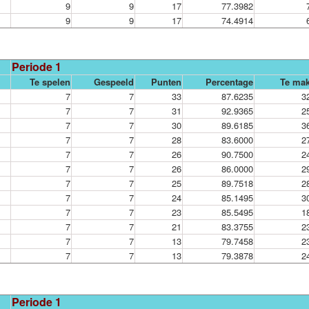
9
9
17
77.3982
9
9
17
74.4914
Periode 1
Te spelen
Gespeeld
Punten
Percentage
Te ma
7
7
33
87.6235
3
7
7
31
92.9365
2
7
7
30
89.6185
3
7
7
28
83.6000
2
7
7
26
90.7500
2
7
7
26
86.0000
2
7
7
25
89.7518
2
7
7
24
85.1495
3
7
7
23
85.5495
1
7
7
21
83.3755
2
7
7
13
79.7458
2
7
7
13
79.3878
2
Periode 1