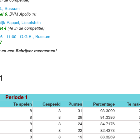
.B., Bussum
el 6
, BVM Apollo 10
dijk Rappel, IJsselstein
et 4
(4e in de competitie)
026 - 11:00 - O.G.B., Bussum
7
 en een Schrijver meenemen!
 1
Periode 1
Te spelen
Gespeeld
Punten
Percentage
Te ma
8
8
31
93.3099
8
8
29
91.3386
8
8
24
84.7176
8
8
22
82.4373
8
8
19
88.3269