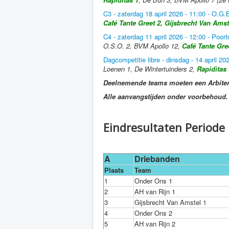
C3 - zaterdag 18 april 2026 - 11:00 - O.G
Café Tante Greet 2, Gijsbrecht Van Amst
C4 - zaterdag 11 april 2026 - 12:00 - Poort
O.S.O. 2, BVM Apollo 12,
Café Tante Gre
Dagcompetitie libre - dinsdag - 14 april 2
Loenen 1, De Wintertuinders 2,
Rapiditas 
Deelnemende teams moeten een Arbiter
Alle aanvangstijden onder voorbehoud.
Eindresultaten Periode
A
Driebanden
Plaats
Team
1
Onder Ons 1
2
AH van Rijn 1
3
Gijsbrecht Van Amstel 1
4
Onder Ons 2
5
AH van Rijn 2