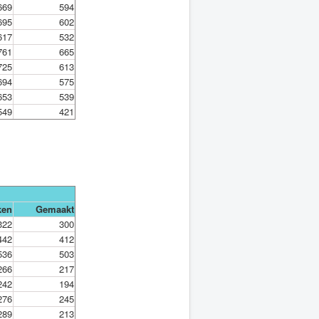
669
594
695
602
617
532
761
665
725
613
694
575
653
539
549
421
ken
Gemaakt
322
300
442
412
536
503
266
217
242
194
276
245
289
213