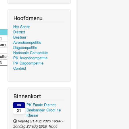
Hoofdmenu
Het Sticht
District
Bestuur
 1
Avondcompetitie
arry
Dagcompetitie
Nationale Competitie
utter 1
PK Avondcompetitie
3
PK Dagcompetitie
Contact
Binnenkort
PK Finale District
aug
Driebanden Groot 1e
21
Klasse
vrijdag 21 aug 2026
19:00
-
zondag 23 aug 2026
18:00