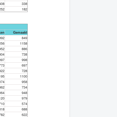
408
338
252
182
ken
Gemaakt
892
849
256
1158
952
886
804
738
097
998
773
697
822
728
195
1100
074
958
862
734
064
948
120
979
710
574
818
688
782
622