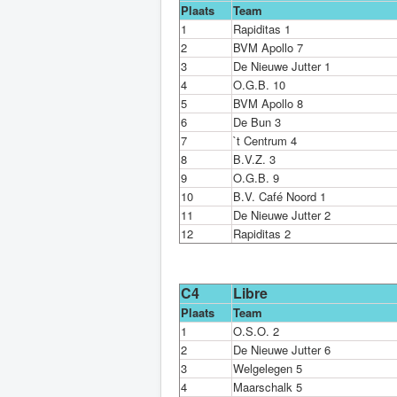
Plaats
Team
1
Rapiditas 1
2
BVM Apollo 7
3
De Nieuwe Jutter 1
4
O.G.B. 10
5
BVM Apollo 8
6
De Bun 3
7
`t Centrum 4
8
B.V.Z. 3
9
O.G.B. 9
10
B.V. Café Noord 1
11
De Nieuwe Jutter 2
12
Rapiditas 2
C4
Libre
Plaats
Team
1
O.S.O. 2
2
De Nieuwe Jutter 6
3
Welgelegen 5
4
Maarschalk 5