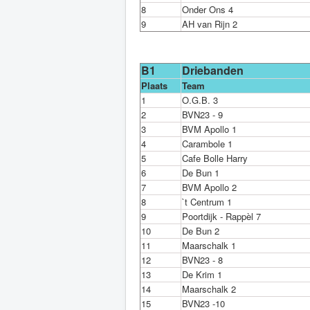
8
Onder Ons 4
9
AH van Rijn 2
B1
Driebanden
Plaats
Team
1
O.G.B. 3
2
BVN23 - 9
3
BVM Apollo 1
4
Carambole 1
5
Cafe Bolle Harry
6
De Bun 1
7
BVM Apollo 2
8
`t Centrum 1
9
Poortdijk - Rappèl 7
10
De Bun 2
11
Maarschalk 1
12
BVN23 - 8
13
De Krim 1
14
Maarschalk 2
15
BVN23 -10