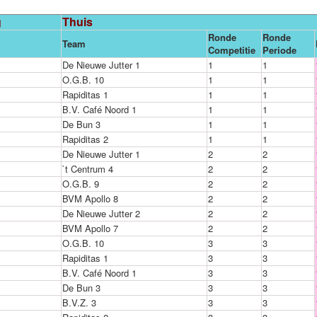
g
Thuis
Ronde
Ronde
Team
Competitie
Periode
De Nieuwe Jutter 1
1
1
O.G.B. 10
1
1
Rapiditas 1
1
1
B.V. Café Noord 1
1
1
De Bun 3
1
1
Rapiditas 2
1
1
De Nieuwe Jutter 1
2
2
`t Centrum 4
2
2
O.G.B. 9
2
2
BVM Apollo 8
2
2
De Nieuwe Jutter 2
2
2
BVM Apollo 7
2
2
O.G.B. 10
3
3
Rapiditas 1
3
3
B.V. Café Noord 1
3
3
De Bun 3
3
3
B.V.Z. 3
3
3