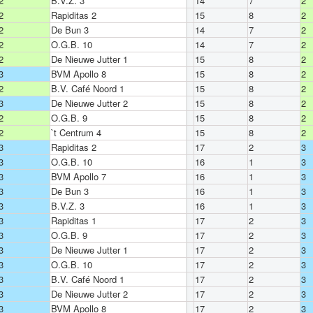
2
B.V.Z. 3
14
7
2
2
Rapiditas 2
15
8
2
2
De Bun 3
14
7
2
2
O.G.B. 10
14
7
2
2
De Nieuwe Jutter 1
15
8
2
3
BVM Apollo 8
15
8
2
2
B.V. Café Noord 1
15
8
2
3
De Nieuwe Jutter 2
15
8
2
2
O.G.B. 9
15
8
2
2
`t Centrum 4
15
8
2
3
Rapiditas 2
17
2
3
3
O.G.B. 10
16
1
3
3
BVM Apollo 7
16
1
3
3
De Bun 3
16
1
3
3
B.V.Z. 3
16
1
3
3
Rapiditas 1
17
2
3
3
O.G.B. 9
17
2
3
3
De Nieuwe Jutter 1
17
2
3
3
O.G.B. 10
17
2
3
3
B.V. Café Noord 1
17
2
3
3
De Nieuwe Jutter 2
17
2
3
3
BVM Apollo 8
17
2
3