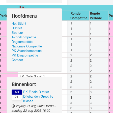
Uit
Ronde
Ronde
Hoofdmenu
Periode
Team
Pe
Competitie
Periode
1
De Nieuwe Jutter 2
1
1
1
Het Sticht
District
1
O.G.B. 9
1
1
1
Bestuur
1
BVM Apollo 7
1
1
1
Avondcompetitie
1
BVM Apollo 8
1
1
1
Dagcompetitie
1
B.V.Z. 3
1
1
1
Nationale Competitie
1
`t Centrum 4
1
1
1
PK Avondcompetitie
1
De Bun 3
2
2
1
PK Dagcompetitie
Contact
1
Rapiditas 1
2
2
1
1
Rapiditas 2
2
2
1
1
O.G.B. 10
2
2
1
1
B.V. Café Noord 1
2
2
1
1
B.V.Z. 3
2
2
1
Binnenkort
1
De Nieuwe Jutter 2
3
3
1
PK Finale District
1
O.G.B. 9
3
3
1
aug
Driebanden Groot 1e
21
1
De Nieuwe Jutter 1
3
3
1
Klasse
1
BVM Apollo 7
3
3
1
vrijdag 21 aug 2026
19:00
-
1
`t Centrum 4
3
3
1
zondag 23 aug 2026
18:00