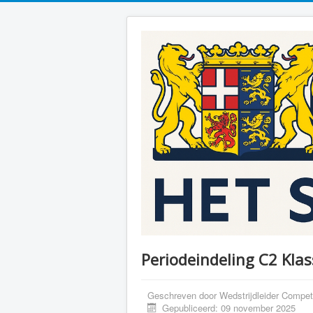
Periodeindeling C2 Kla
Geschreven door
Wedstrijdleider Competi
Gepubliceerd: 09 november 2025