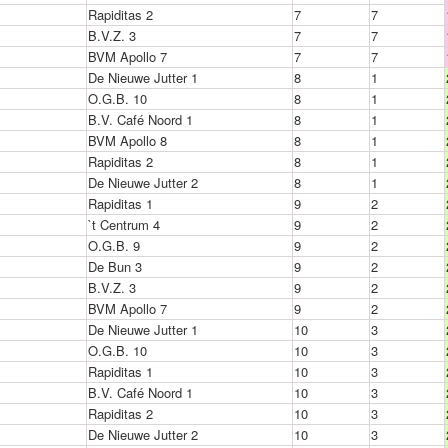
Rapiditas 2
7
7
B.V.Z. 3
7
7
BVM Apollo 7
7
7
De Nieuwe Jutter 1
8
1
O.G.B. 10
8
1
B.V. Café Noord 1
8
1
BVM Apollo 8
8
1
Rapiditas 2
8
1
De Nieuwe Jutter 2
8
1
Rapiditas 1
9
2
`t Centrum 4
9
2
O.G.B. 9
9
2
De Bun 3
9
2
B.V.Z. 3
9
2
BVM Apollo 7
9
2
De Nieuwe Jutter 1
10
3
O.G.B. 10
10
3
Rapiditas 1
10
3
B.V. Café Noord 1
10
3
Rapiditas 2
10
3
De Nieuwe Jutter 2
10
3