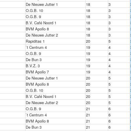
De Nieuwe Jutter 1
18
3
O.G.B. 10
18
3
O.G.B. 9
18
3
B.V. Café Noord 1
18
3
BVM Apollo 8
18
3
De Nieuwe Jutter 2
18
3
Rapiditas 1
20
5
`t Centrum 4
19
4
O.G.B. 9
19
4
De Bun 3
19
4
B.V.Z. 3
19
4
BVM Apollo 7
19
4
De Nieuwe Jutter 1
20
5
BVM Apollo 8
20
5
O.G.B. 10
20
5
B.V. Café Noord 1
20
5
De Nieuwe Jutter 2
20
5
O.G.B. 9
21
6
`t Centrum 4
21
6
BVM Apollo 8
21
6
De Bun 3
21
6