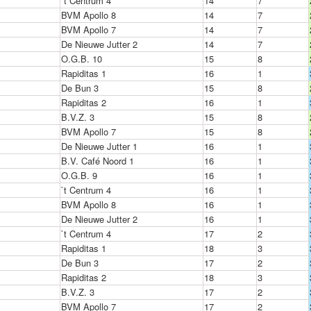
`t Centrum 4
14
7
BVM Apollo 8
14
7
BVM Apollo 7
14
7
De Nieuwe Jutter 2
14
7
O.G.B. 10
15
8
Rapiditas 1
16
1
De Bun 3
15
8
Rapiditas 2
16
1
B.V.Z. 3
15
8
BVM Apollo 7
15
8
De Nieuwe Jutter 1
16
1
B.V. Café Noord 1
16
1
O.G.B. 9
16
1
`t Centrum 4
16
1
BVM Apollo 8
16
1
De Nieuwe Jutter 2
16
1
`t Centrum 4
17
2
Rapiditas 1
18
3
De Bun 3
17
2
Rapiditas 2
18
3
B.V.Z. 3
17
2
BVM Apollo 7
17
2