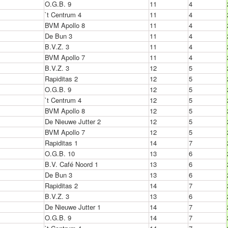
O.G.B. 9
11
4
`t Centrum 4
11
4
BVM Apollo 8
11
4
De Bun 3
11
4
B.V.Z. 3
11
4
BVM Apollo 7
11
4
B.V.Z. 3
12
5
Rapiditas 2
12
5
O.G.B. 9
12
5
`t Centrum 4
12
5
BVM Apollo 8
12
5
De Nieuwe Jutter 2
12
5
BVM Apollo 7
12
5
Rapiditas 1
14
7
O.G.B. 10
13
6
B.V. Café Noord 1
13
6
De Bun 3
13
6
Rapiditas 2
14
7
B.V.Z. 3
13
6
De Nieuwe Jutter 1
14
7
O.G.B. 9
14
7