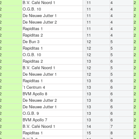
2
B.V. Café Noord 1
11
4
2
2
O.G.B. 10
11
4
2
2
De Nieuwe Jutter 1
11
4
2
2
De Nieuwe Jutter 2
11
4
2
2
Rapiditas 1
11
4
2
2
Rapiditas 2
11
4
2
2
De Bun 3
12
5
2
2
Rapiditas 1
12
5
2
2
O.G.B. 10
12
5
2
2
Rapiditas 2
13
6
2
2
B.V. Café Noord 1
12
5
2
2
De Nieuwe Jutter 1
12
5
2
2
Rapiditas 1
13
6
2
2
`t Centrum 4
13
6
2
2
BVM Apollo 8
13
6
2
2
De Nieuwe Jutter 2
13
6
2
2
De Nieuwe Jutter 1
13
6
2
2
O.G.B. 9
13
6
2
2
BVM Apollo 7
13
6
2
2
B.V. Café Noord 1
14
7
2
2
Rapiditas 1
15
8
2