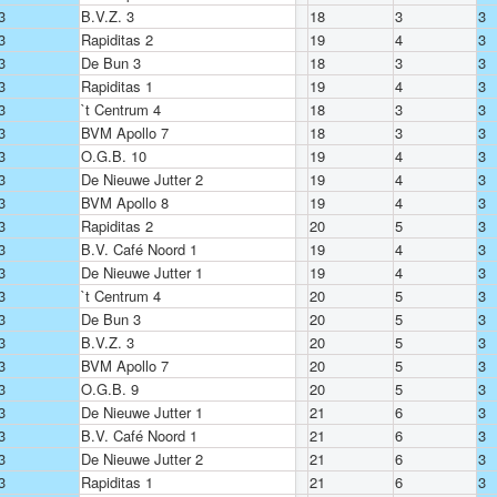
3
B.V.Z. 3
18
3
3
3
Rapiditas 2
19
4
3
3
De Bun 3
18
3
3
3
Rapiditas 1
19
4
3
3
`t Centrum 4
18
3
3
3
BVM Apollo 7
18
3
3
3
O.G.B. 10
19
4
3
3
De Nieuwe Jutter 2
19
4
3
3
BVM Apollo 8
19
4
3
3
Rapiditas 2
20
5
3
3
B.V. Café Noord 1
19
4
3
3
De Nieuwe Jutter 1
19
4
3
3
`t Centrum 4
20
5
3
3
De Bun 3
20
5
3
3
B.V.Z. 3
20
5
3
3
BVM Apollo 7
20
5
3
3
O.G.B. 9
20
5
3
3
De Nieuwe Jutter 1
21
6
3
3
B.V. Café Noord 1
21
6
3
3
De Nieuwe Jutter 2
21
6
3
3
Rapiditas 1
21
6
3