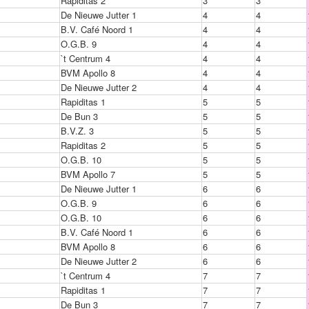
Rapiditas 2
3
3
De Nieuwe Jutter 1
4
4
B.V. Café Noord 1
4
4
O.G.B. 9
4
4
`t Centrum 4
4
4
BVM Apollo 8
4
4
De Nieuwe Jutter 2
4
4
Rapiditas 1
5
5
De Bun 3
5
5
B.V.Z. 3
5
5
Rapiditas 2
5
5
O.G.B. 10
5
5
BVM Apollo 7
5
5
De Nieuwe Jutter 1
6
6
O.G.B. 9
6
6
O.G.B. 10
6
6
B.V. Café Noord 1
6
6
BVM Apollo 8
6
6
De Nieuwe Jutter 2
6
6
`t Centrum 4
7
7
Rapiditas 1
7
7
De Bun 3
7
7