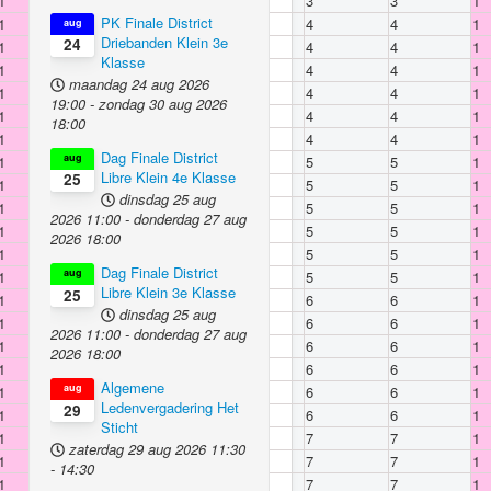
1
BVM Apollo 8
3
3
1
PK Finale District
1
O.G.B. 10
4
4
1
aug
Driebanden Klein 3e
24
1
De Bun 3
4
4
1
Klasse
1
B.V.Z. 3
4
4
1
maandag 24 aug 2026
1
BVM Apollo 7
4
4
1
19:00
-
zondag 30 aug 2026
1
Rapiditas 1
4
4
1
18:00
1
Rapiditas 2
4
4
1
Dag Finale District
aug
1
De Nieuwe Jutter 2
5
5
1
Libre Klein 4e Klasse
25
1
`t Centrum 4
5
5
1
dinsdag 25 aug
1
BVM Apollo 8
5
5
1
2026
11:00
-
donderdag 27 aug
1
De Nieuwe Jutter 1
5
5
1
2026
18:00
1
B.V. Café Noord 1
5
5
1
Dag Finale District
aug
1
O.G.B. 9
5
5
1
Libre Klein 3e Klasse
25
1
Rapiditas 1
6
6
1
dinsdag 25 aug
1
`t Centrum 4
6
6
1
2026
11:00
-
donderdag 27 aug
1
De Bun 3
6
6
1
2026
18:00
1
Rapiditas 2
6
6
1
Algemene
aug
1
BVM Apollo 7
6
6
1
Ledenvergadering Het
29
1
B.V.Z. 3
6
6
1
Sticht
1
BVM Apollo 8
7
7
1
zaterdag 29 aug 2026
11:30
1
B.V. Café Noord 1
7
7
1
-
14:30
1
O.G.B. 9
7
7
1