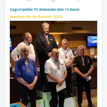
Dagcompetitie PK driebanden klein 1e klasse
Kampioen Ton van Zomeren, O.S.O.