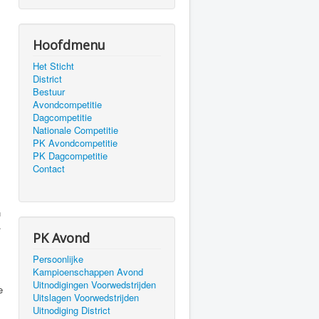
Hoofdmenu
Het Sticht
District
Bestuur
Avondcompetitie
Dagcompetitie
Nationale Competitie
PK Avondcompetitie
PK Dagcompetitie
Contact
n
.
PK Avond
Persoonlijke
Kampioenschappen Avond
Uitnodigingen Voorwedstrijden
e
Uitslagen Voorwedstrijden
Uitnodiging District