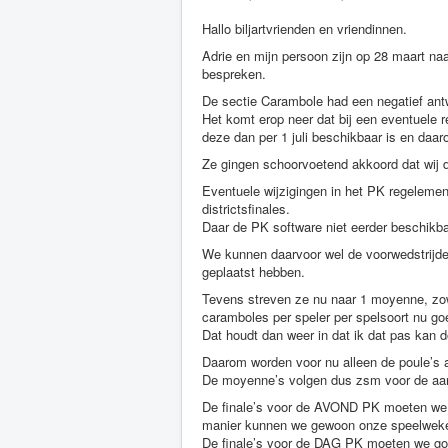
Hallo biljartvrienden en vriendinnen.
Adrie en mijn persoon zijn op 28 maart 
bespreken.
De sectie Carambole had een negatief antw
Het komt erop neer dat bij een eventuele
deze dan per 1 juli beschikbaar is en daa
Ze gingen schoorvoetend akkoord dat wij 
Eventuele wijzigingen in het PK regelemen
districtsfinales.
Daar de PK software niet eerder beschikba
We kunnen daarvoor wel de voorwedstrijde
geplaatst hebben.
Tevens streven ze nu naar 1 moyenne, zowe
caramboles per speler per spelsoort nu go
Dat houdt dan weer in dat ik dat pas kan 
Daarom worden voor nu alleen de poule’s
De moyenne’s volgen dus zsm voor de aan
De finale’s voor de AVOND PK moeten we n
manier kunnen we gewoon onze speelweke
De finale’s voor de DAG PK moeten we go