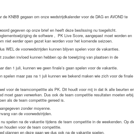
naar de KNBB gegaan om onze wedstrijdkalender voor de DAG en AVOND te
oord gegeven op onze brief en heeft deze beslissing nu toegelicht.
 reglementswijziging de software , PK Live Score, aangepast moet worden en
rom niet eerder open gezet kan worden voor het komende seizoen.
dus WEL de voorwedstrijden kunnen blijven spelen voor de vakanties.
t zouden invloed kunnen hebben op de toewijzing van plaatsen in de
ar dan 1 juli, kunnen we geen finale’s gaan spelen voor de vakantie.
n spelen maar pas na 1 juli kunnen we bekend maken wie zich voor de finale
l voor de teamcompetitie als PK. Dit houdt voor mij in dat ik alle beurten e
ed moet gaan verwerken. Dus ook de team competitie resultaten moeten erbij
doen als de team competitie gereed is.
 aangegeven zonder moyenne.
vang van de voorwedstrijden.
u spelen na de vakantie tijdens de team competitie in de weekenden. Op di
n houden voor de team competitie.
ed plannen en deze gaan we dus ook na de vakantie spelen.